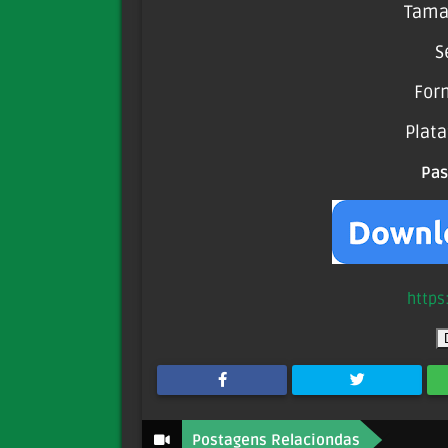
Tama
S
For
Plat
Pa
https
Postagens Relaciondas