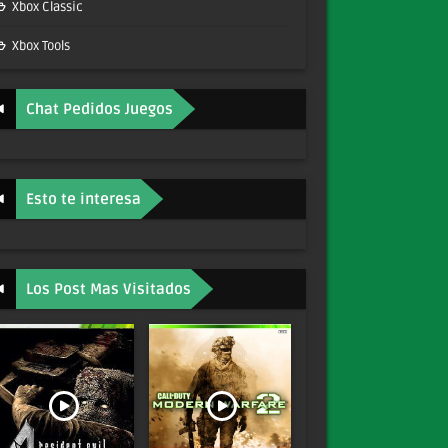
Xbox Classic
Xbox Tools
Chat Pedidos Juegos
Esto te interesa
Los Post Mas Visitados