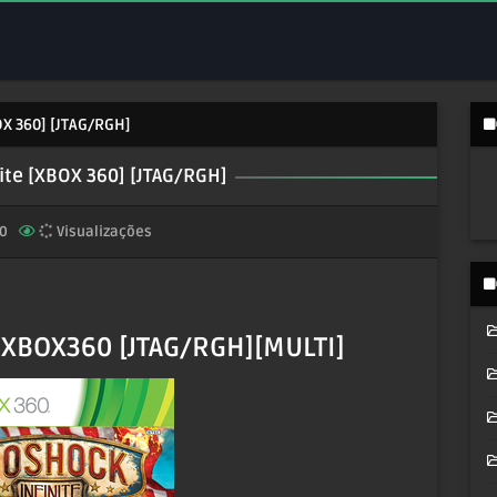
OX 360] [JTAG/RGH]
ite [XBOX 360] [JTAG/RGH]
0
Visualizações
 XBOX360 [JTAG/RGH][MULTI]