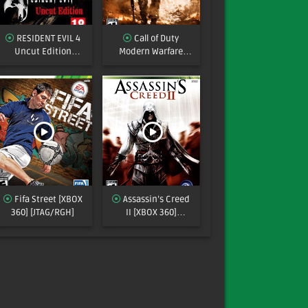
RESIDENT EVIL 4
Call of Duty
Uncut Edition
Modern Warfare
XBOX360 [JTAG/RGH]
2[XBOX 360]
[MULTI]
[JTAG/RGH]
Fifa Street [XBOX
Assassin’s Creed
360] [JTAG/RGH]
II [XBOX 360]
[JTAG/RGH]