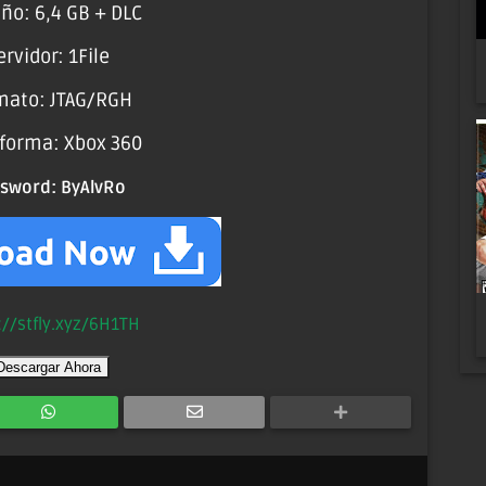
ño: 6,4 GB + DLC
ervidor: 1File
mato: JTAG/RGH
aforma: Xbox 360
ssword:
ByAlvRo
://stfly.xyz/6H1TH
Descargar Ahora