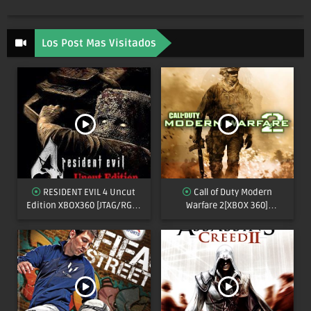
Los Post Mas Visitados
RESIDENT EVIL 4 Uncut
Call of Duty Modern
Edition XBOX360 [JTAG/RGH]
Warfare 2[XBOX 360]
[MULTI]
[JTAG/RGH]