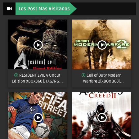
Los Post Mas Visitados
RESIDENT EVIL 4 Uncut
Call of Duty Modern
Edition XBOX360 [JTAG/RGH]
Warfare 2[XBOX 360]
[MULTI]
[JTAG/RGH]