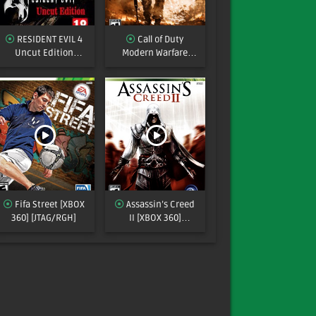
RESIDENT EVIL 4
Call of Duty
Uncut Edition
Modern Warfare
XBOX360 [JTAG/RGH]
2[XBOX 360]
[MULTI]
[JTAG/RGH]
Fifa Street [XBOX
Assassin’s Creed
360] [JTAG/RGH]
II [XBOX 360]
[JTAG/RGH]