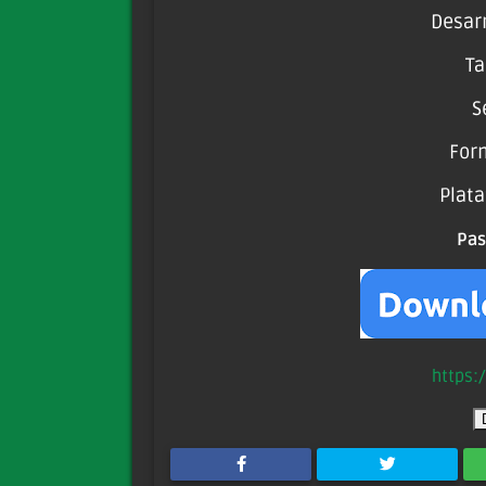
Desarr
Ta
S
For
Plat
Pa
https: