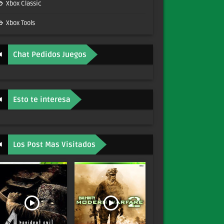
Xbox Classic
Xbox Tools
Chat Pedidos Juegos
Esto te interesa
Los Post Mas Visitados