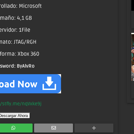
ollado: Microsoft
maño: 4,1 GB
ervidor: 1File
mato: JTAG/RGH
aforma: Xbox 360
ssword:
ByAlvRo
//stfly.me/nqVxke9j
Descargar Ahora