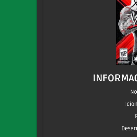
INFORMAC
No
Idio
Desarr