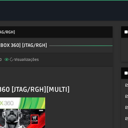
TAG/RGH]
XBOX 360] [JTAG/RGH]
0
Visualizações
60 [JTAG/RGH][MULTI]