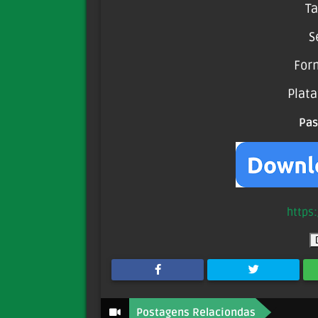
Ta
S
For
Plat
Pa
https
Postagens Relaciondas