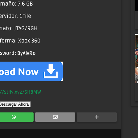
maño: 7,6 GB
ervidor: 1File
mato: JTAG/RGH
aforma: Xbox 360
ssword:
ByAlvRo
://stfly.xyz/6H8MW
Descargar Ahora