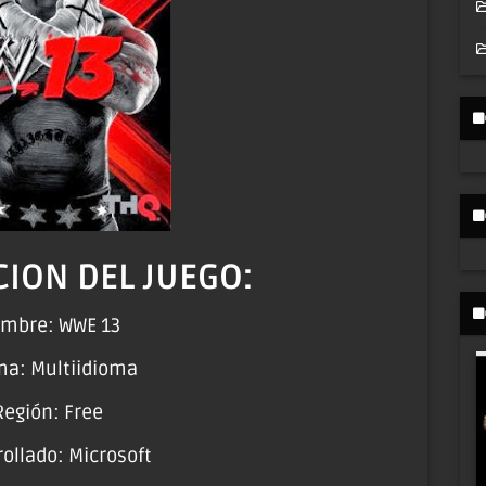
ION DEL JUEGO:
mbre: WWE 13
ma: Multiidioma
Región: Free
ollado: Microsoft