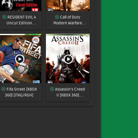
RESIDENT EVIL 4
Call of Duty
Uncut Edition
Modern Warfare
XBOX360 [JTAG/RGH]
2[XBOX 360]
[MULTI]
[JTAG/RGH]
Fifa Street [XBOX
Assassin’s Creed
360] [JTAG/RGH]
II [XBOX 360]
[JTAG/RGH]