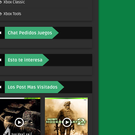
Xbox Classic
Xbox Tools
Chat Pedidos Juegos
Esto te interesa
Los Post Mas Visitados